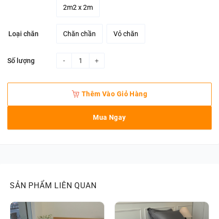
2m2 x 2m
Chăn chần
Vỏ chăn
Loại chăn
Số lượng
Bộ chăn ga gối 5 món lụa tencel 60s Be nâu quantity
Thêm Vào Giỏ Hàng
Mua Ngay
SẢN PHẨM LIÊN QUAN