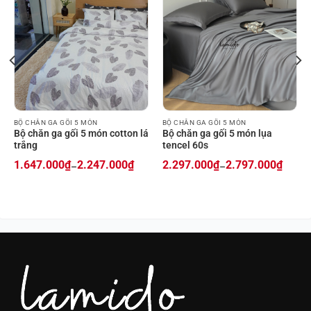
BỘ CHĂN GA GỐI 5 MÓN
BỘ CHĂN GA GỐI 5 MÓN
Bộ chăn ga gối 5 món cotton lá
Bộ chăn ga gối 5 món lụa
trắng
tencel 60s
1.647.000
₫
2.247.000
₫
2.297.000
₫
2.797.000
₫
–
–
Price
Price
range:
range:
1.647.000₫
2.297.000₫
through
through
2.247.000₫
2.797.000₫