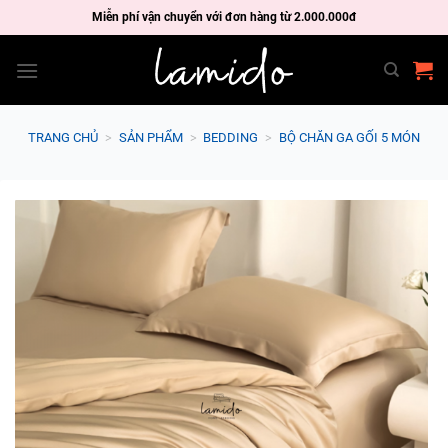
Skip
Miễn phí vận chuyển với đơn hàng từ 2.000.000đ
to
content
TRANG CHỦ
>
SẢN PHẨM
>
BEDDING
>
BỘ CHĂN GA GỐI 5 MÓN