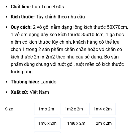
2.297.000₫
Chất liệu:
Lụa Tencel 60s
through
2.797.000₫
Kích thước:
Tùy chỉnh theo nhu cầu
Quy cách:
2 vỏ gối nằm dạng lồng kích thước 50X70cm,
1 vỏ ôm dạng dây kéo kích thước 35x100cm, 1 ga bọc
niệm có kích thước tùy chỉnh, khách hàng có thể lựa
chọn 1 trong 2 sản phẩm chăn chần hoặc vỏ chăn có
kích thước 2m x 2m2 theo nhu cầu sử dụng. Bộ sản
phẩm dùng chung với ruột gối, ruột mền có kích thước
tương ứng.
Thương hiệu:
Lamido
Xuất xứ:
Việt Nam
1m x 2m
1m2 x 2m
1m4 x 2m
Size
1m6 x 2m
1m8 x 2m
2m x 2m