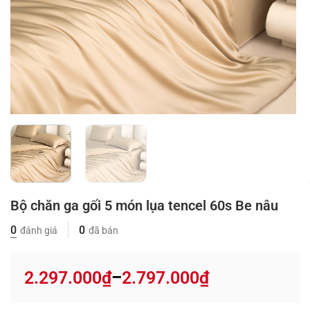
Bộ chăn ga gối 5 món lụa tencel 60s Be nâu
0
0
đánh giá
đã bán
2.297.000
₫
2.797.000
₫
–
Price
range: