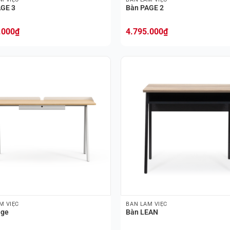
AGE 3
Bàn PAGE 2
.000
₫
4.795.000
₫
M VIỆC
BÀN LÀM VIỆC
age
Bàn LEAN