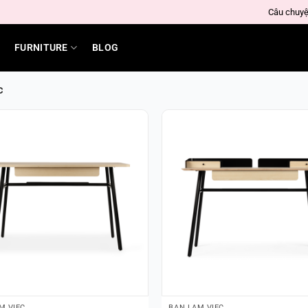
Câu chuyệ
FURNITURE
BLOG
C
M VIỆC
BÀN LÀM VIỆC