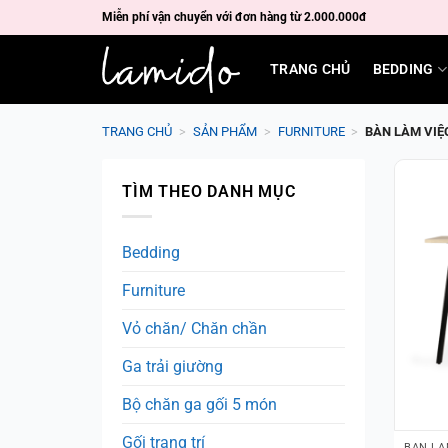
Skip
Miễn phí vận chuyển với đơn hàng từ 2.000.000đ
to
content
TRANG CHỦ
BEDDING
TRANG CHỦ
>
SẢN PHẨM
>
FURNITURE
>
BÀN LÀM VIỆ
TÌM THEO DANH MỤC
Bedding
Furniture
Vỏ chăn/ Chăn chần
Ga trải giường
Bộ chăn ga gối 5 món
Gối trang trí
BÀN LÀ