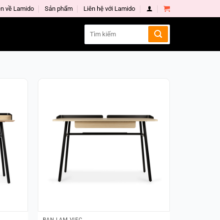
n về Lamido
Sản phẩm
Liên hệ với Lamido
Search
for:
BÀN LÀM VIỆC