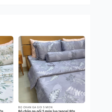
BỘ CHĂN GA GỐI 5 MÓN
0s
Bộ chăn ga gối 5 món lụa tencel 80s