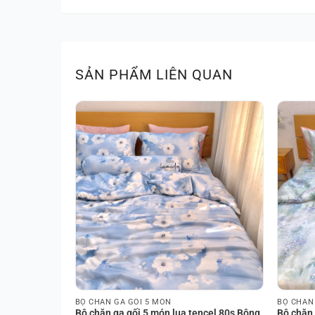
SẢN PHẨM LIÊN QUAN
BỘ CHĂN GA GỐI 5 MÓN
BỘ CHĂN
 tam giác
Bộ chăn ga gối 5 món lụa tencel 80s Bông
Bộ chăn 