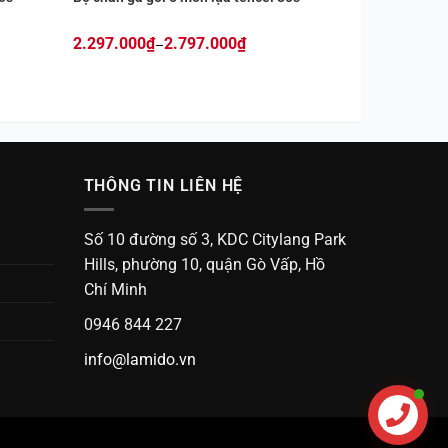
2.297.000
₫
2.797.000
₫
–
Price
range:
2.297.000₫
through
2.797.000₫
THÔNG TIN LIÊN HỆ
Số 10 đường số 3, KDC Citylang Park
Hills, phường 10, quận Gò Vấp, Hồ
Chí Minh
0946 844 227
info@lamido.vn