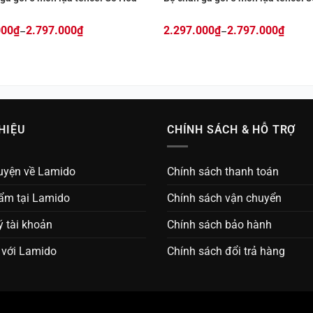
000
₫
2.797.000
₫
2.297.000
₫
2.797.000
₫
–
–
Price
range:
00₫
2.297.000₫
through
00₫
2.797.000₫
THIỆU
CHÍNH SÁCH & HỖ TRỢ
uyện về Lamido
Chính sách thanh toán
ẩm tại Lamido
Chính sách vận chuyển
 tài khoản
Chính sách bảo hành
 với Lamido
Chính sách đổi trả hàng