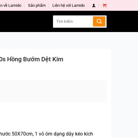
n về Lamido
Sản phẩm
Liên hệ với Lamido
Search
for:
 80s Hồng Bướm Dệt Kim
thước 50X70cm, 1 vỏ ôm dạng dây kéo kích