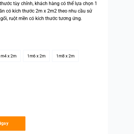
thước tùy chỉnh, khách hàng có thể lựa chọn 1
ăn có kích thước 2m x 2m2 theo nhu cầu sử
gối, ruột mền có kích thước tương ứng.
1m4 x 2m
1m6 x 2m
1m8 x 2m
l 80s Hồng Bướm Dệt Kim quantity
Ngay