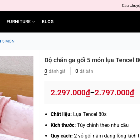
Câu chuyệ
FURNITURE
BLOG
I 5 MÓN
Bộ chăn ga gối 5 món lụa Tencel
0
0
đánh giá
đã bán
2.297.000
₫
2.797.000
₫
–
Price
range:
2.297.000₫
Chất liệu:
Lụa Tencel 80s
through
2.797.000₫
Kích thước:
Tùy chỉnh theo nhu cầu
Quy cách:
2 vỏ gối nằm dạng lồng kích 