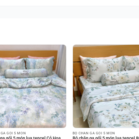
 GA GỐI 5 MÓN
BỘ CHĂN GA GỐI 5 MÓN
ga gối 5 món lụa tencel Cỏ Hoa
Bộ chăn ga gối 5 món lụa tencel 8