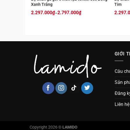
Xanh Trắng
Tím
2.297.000
₫
2.797.000
₫
2.297.
–
Price
Price
range:
range:
2.297.000₫
2.297.0
through
through
2.797.000₫
2.797.0
GIỚI 
Câu ch
Sản ph
Đăng ký
Liên hệ
Copyright 2026 ©
LAMIDO