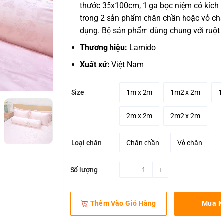
thước 35x100cm, 1 ga bọc niệm có kích 
trong 2 sản phẩm chăn chần hoặc vỏ ch
dụng. Bộ sản phẩm dùng chung với ruột 
Thương hiệu:
Lamido
Xuất xứ:
Việt Nam
1m x 2m
1m2 x 2m
Size
2m x 2m
2m2 x 2m
Chăn chần
Vỏ chăn
Loại chăn
Số lượng
Bộ chăn ga gối 5 món lụa Tence
Thêm Vào Giỏ Hàng
Mua 