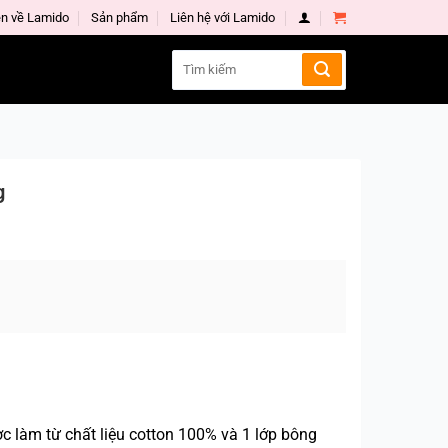
n về Lamido
Sản phẩm
Liên hệ với Lamido
Search
for:
g
 làm từ chất liệu cotton 100% và 1 lớp bông