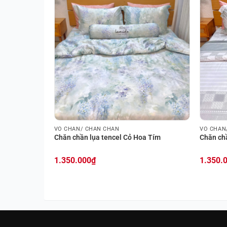
VỎ CHĂN/ CHĂN CHẦN
VỎ CHĂN
Chăn chần lụa tencel Cỏ Hoa Tím
Chăn ch
1.350.000
₫
1.350.