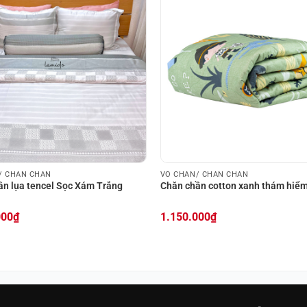
/ CHĂN CHẦN
VỎ CHĂN/ CHĂN CHẦN
ần lụa tencel Sọc Xám Trắng
Chăn chần cotton xanh thám hiể
000
₫
1.150.000
₫