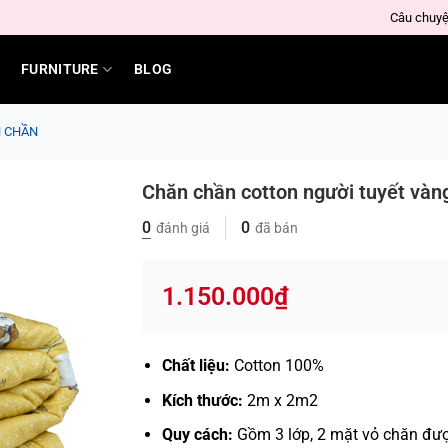
Câu chuyệ
FURNITURE
BLOG
N CHẦN
Chăn chần cotton người tuyết vàn
0
0
đánh giá
đã bán
1.150.000
₫
Chất liệu:
Cotton 100%
Kích thước:
2m x 2m2
Quy cách:
Gồm 3 lớp, 2 mặt vỏ chăn được