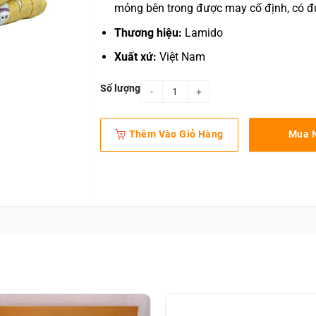
mỏng bên trong được may cố định, có đ
Thương hiệu:
Lamido
Xuất xứ:
Việt Nam
Số lượng
Chăn chần cotton người tuyết vàng qua
Thêm Vào Giỏ Hàng
Mua 