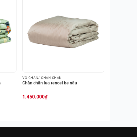
VỎ CHĂN/ CHĂN CHẦN
m
Chăn chần lụa tencel be nâu
1.450.000
₫