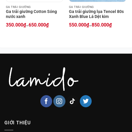
GA TRẢI GIƯỜNG
GA TRẢI GIƯỜNG
Ga trải giường Cotton Sóng
Ga trải giường lụa Tencel 80s
nước xanh
Xanh Blue Lá Dệt kim
350.000
₫
650.000
₫
550.000
₫
850.000
₫
–
–
Price
Price
range:
range:
350.000₫
550.000₫
through
through
650.000₫
850.000₫
GIỚI THIỆU