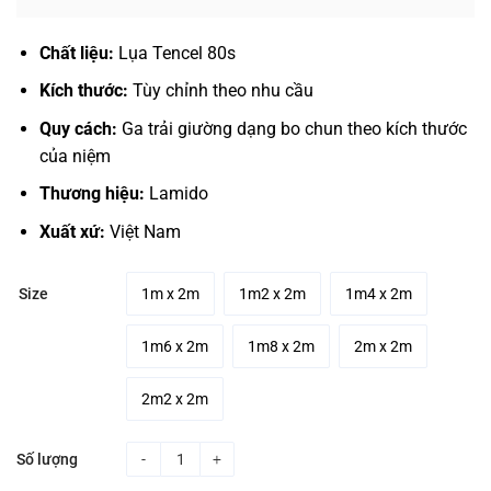
range:
550.000₫
Chất liệu:
Lụa Tencel 80s
through
850.000₫
Kích thước:
Tùy chỉnh theo nhu cầu
Quy cách:
Ga trải giường dạng bo chun theo kích thước
của niệm
Thương hiệu:
Lamido
Xuất xứ:
Việt Nam
1m x 2m
1m2 x 2m
1m4 x 2m
Size
1m6 x 2m
1m8 x 2m
2m x 2m
2m2 x 2m
Số lượng
Ga trải giường lụa Tencel 80s Hồng Bướm Dệt Kim qu