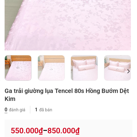
Ga trải giường lụa Tencel 80s Hồng Bướm Dệt
Kim
0
1
đánh giá
đã bán
550.000
₫
850.000
₫
–
Price