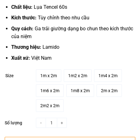
550.000₫
Chất liệu:
Lụa Tencel 60s
through
850.000₫
Kích thước:
Tùy chỉnh theo nhu cầu
Quy cách:
Ga trải giường dạng bo chun theo kích thước
của niệm
Thương hiệu:
Lamido
Xuất xứ:
Việt Nam
1m x 2m
1m2 x 2m
1m4 x 2m
Size
1m6 x 2m
1m8 x 2m
2m x 2m
2m2 x 2m
Số lượng
Ga trải giường Lụa tencel Capybara 3 quantity