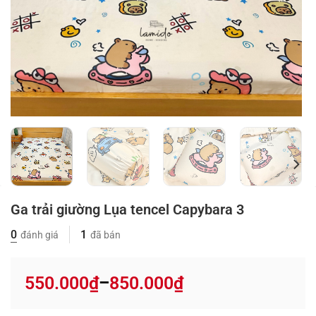
Ga trải giường Lụa tencel Capybara 3
0
1
đánh giá
đã bán
550.000
₫
850.000
₫
–
Price
range: