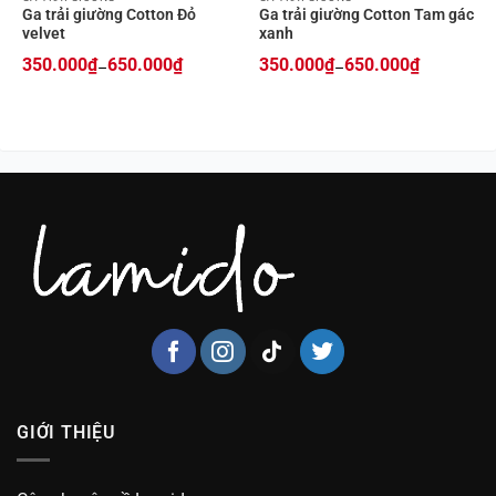
Ga trải giường Cotton Đỏ
Ga trải giường Cotton Tam gác
velvet
xanh
350.000
₫
650.000
₫
350.000
₫
650.000
₫
–
–
Price
Price
range:
range:
350.000₫
350.000₫
through
through
650.000₫
650.000₫
GIỚI THIỆU