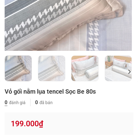
Vỏ gối nằm lụa tencel Sọc Be 80s
0
0
đánh giá
đã bán
199.000
₫