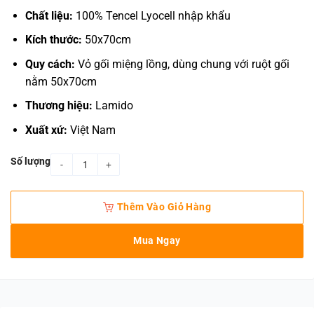
Chất liệu:
100% Tencel Lyocell nhập khẩu
Kích thước:
50x70cm
Quy cách:
Vỏ gối miệng lồng, dùng chung với ruột gối
nằm 50x70cm
Thương hiệu:
Lamido
Xuất xứ:
Việt Nam
Số lượng
Vỏ gối nằm lụa tencel Sọc Be 80s quantity
Thêm Vào Giỏ Hàng
Mua Ngay