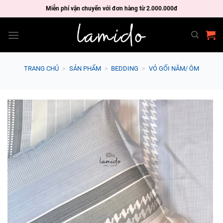
Skip
Miễn phí vận chuyển với đơn hàng từ 2.000.000đ
to
content
TRANG CHỦ
>
SẢN PHẨM
>
BEDDING
>
VỎ GỐI NẰM/ ÔM