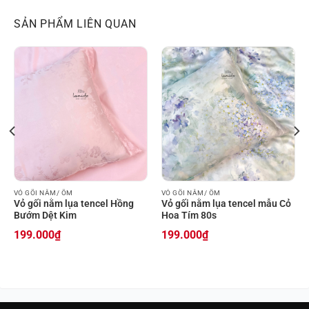
SẢN PHẨM LIÊN QUAN
VỎ GỐI NẰM/ ÔM
VỎ GỐI NẰM/ ÔM
Vỏ gối nằm lụa tencel Hồng
Vỏ gối nằm lụa tencel mẫu Cỏ
Bướm Dệt Kim
Hoa Tím 80s
199.000
₫
199.000
₫