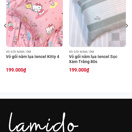
VỎ GỐI NẰM/ ÔM
VỎ GỐI NẰM/ ÔM
Vỏ gối nằm lụa tencel Kitty 4
Vỏ gối nằm lụa tencel Sọc
Xám Trắng 80s
199.000
₫
199.000
₫