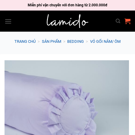
Skip
Miễn phí vận chuyển với đơn hàng từ 2.000.000đ
to
content
TRANG CHỦ
>
SẢN PHẨM
>
BEDDING
>
VỎ GỐI NẰM/ ÔM