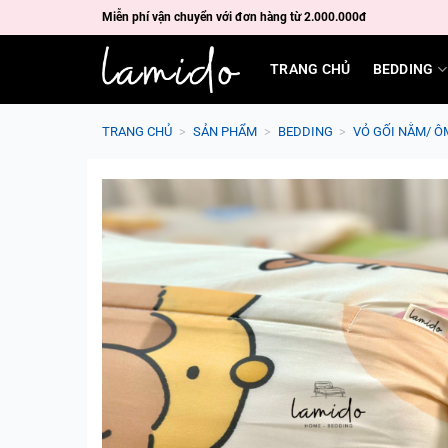
Skip
Miễn phí vận chuyển với đơn hàng từ 2.000.000đ
to
content
TRANG CHỦ
BEDDING
TRANG CHỦ
>
SẢN PHẨM
>
BEDDING
>
VỎ GỐI NẰM/ Ô