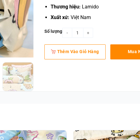
Thương hiệu:
Lamido
Xuất xứ:
Việt Nam
Số lượng
Vỏ gối ôm lụa tencel Capybara 2 quanti
Thêm Vào Giỏ Hàng
Mua 