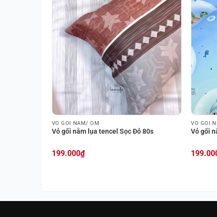
VỎ GỐI NẰM/ ÔM
VỎ GỐI 
Tím Hồng 80s
Vỏ gối nằm lụa tencel Sọc Đỏ 80s
Vỏ gối n
199.000
₫
199.00