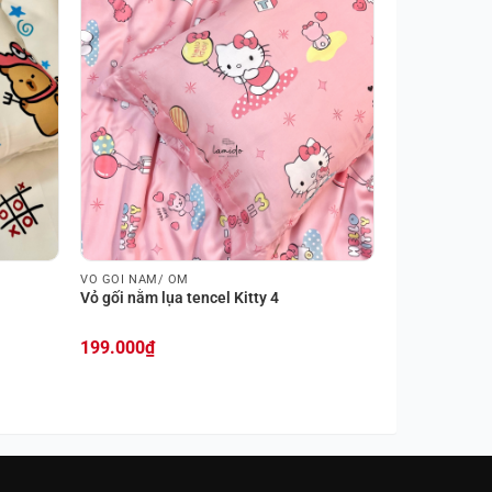
VỎ GỐI NẰM/ ÔM
Vỏ gối nằm lụa tencel Kitty 4
199.000
₫