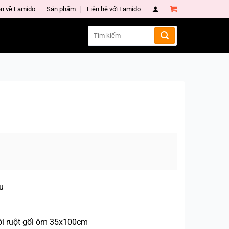
n về Lamido
Sản phẩm
Liên hệ với Lamido
Search
for:
u
ới ruột gối ôm 35x100cm