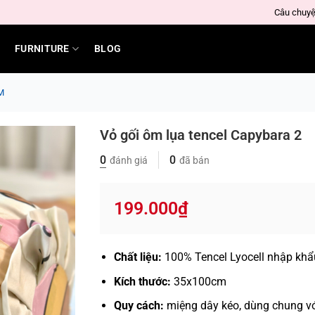
Câu chuyệ
FURNITURE
BLOG
M
Vỏ gối ôm lụa tencel Capybara 2
0
0
đánh giá
đã bán
199.000
₫
Chất liệu:
100% Tencel Lyocell nhập khẩ
Kích thước:
35x100cm
Quy cách:
miệng dây kéo, dùng chung v