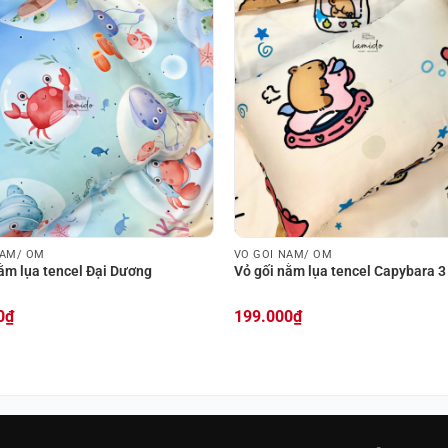
NẰM/ ÔM
VỎ GỐI NẰM/ ÔM
ằm lụa tencel Đại Dương
Vỏ gối nằm lụa tencel Capybara 3
0
₫
199.000
₫