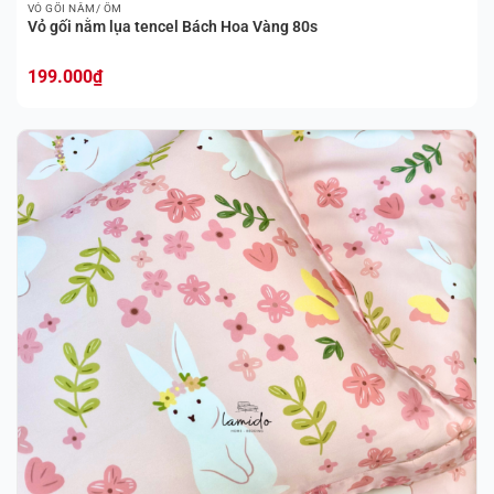
VỎ GỐI NẰM/ ÔM
Vỏ gối nằm lụa tencel Bách Hoa Vàng 80s
199.000
₫