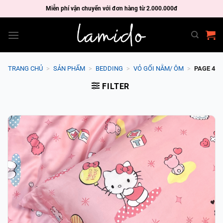
Skip
Miễn phí vận chuyển với đơn hàng từ 2.000.000đ
to
content
TRANG CHỦ
>
SẢN PHẨM
>
BEDDING
>
VỎ GỐI NẰM/ ÔM
>
PAGE 4
FILTER