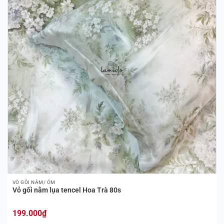
VỎ GỐI NẰM/ ÔM
Vỏ gối nằm lụa tencel Hoa Trà 80s
199.000
₫