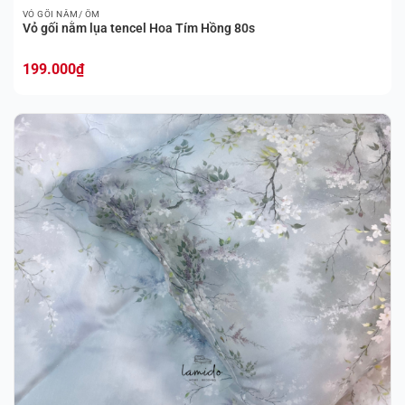
VỎ GỐI NẰM/ ÔM
Vỏ gối nằm lụa tencel Hoa Tím Hồng 80s
199.000
₫