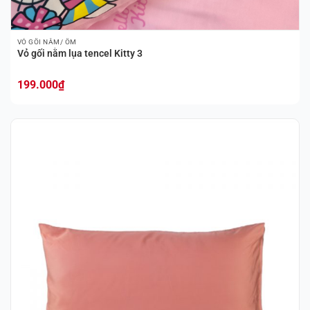
VỎ GỐI NẰM/ ÔM
Vỏ gối nằm lụa tencel Kitty 3
199.000
₫