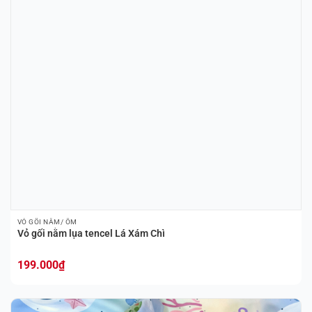
VỎ GỐI NẰM/ ÔM
Vỏ gối nằm lụa tencel Lá Xám Chì
199.000
₫