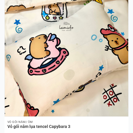
VỎ GỐI NẰM/ ÔM
Vỏ gối nằm lụa tencel Capybara 3