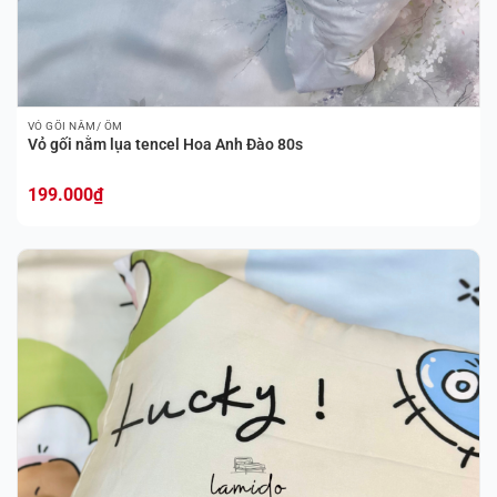
VỎ GỐI NẰM/ ÔM
Vỏ gối nằm lụa tencel Hoa Anh Đào 80s
199.000
₫