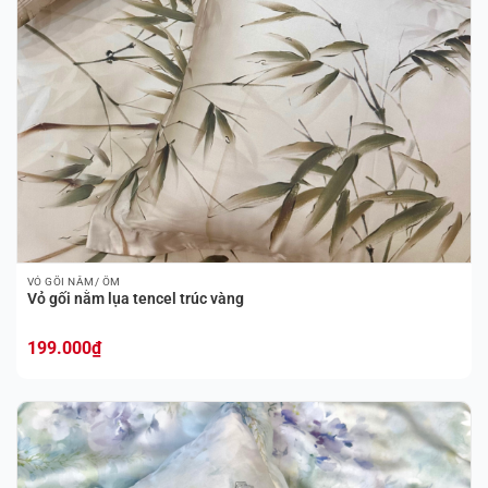
VỎ GỐI NẰM/ ÔM
Vỏ gối nằm lụa tencel trúc vàng
199.000
₫