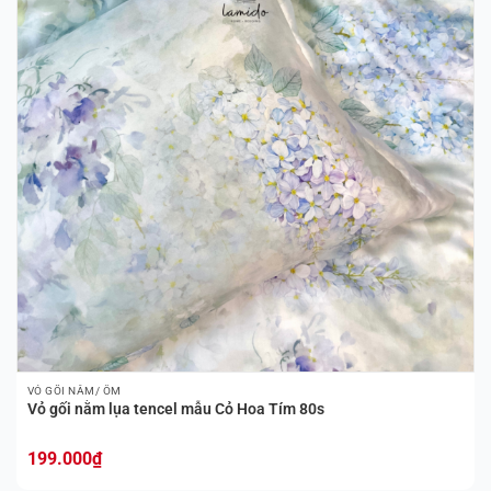
VỎ GỐI NẰM/ ÔM
Vỏ gối nằm lụa tencel mẫu Cỏ Hoa Tím 80s
199.000
₫