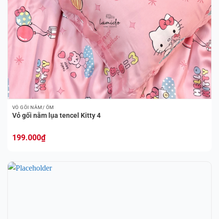
VỎ GỐI NẰM/ ÔM
Vỏ gối nằm lụa tencel Kitty 4
199.000
₫