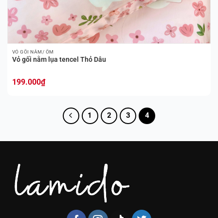
VỎ GỐI NẰM/ ÔM
Vỏ gối nằm lụa tencel Thỏ Dâu
199.000
₫
1
2
3
4