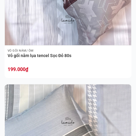
VỎ GỐI NẰM/ ÔM
Vỏ gối nằm lụa tencel Sọc Đỏ 80s
199.000
₫