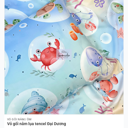
VỎ GỐI NẰM/ ÔM
Vỏ gối nằm lụa tencel Đại Dương