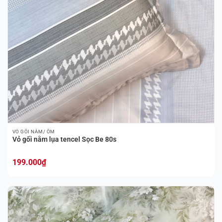
VỎ GỐI NẰM/ ÔM
Vỏ gối nằm lụa tencel Sọc Be 80s
199.000
₫