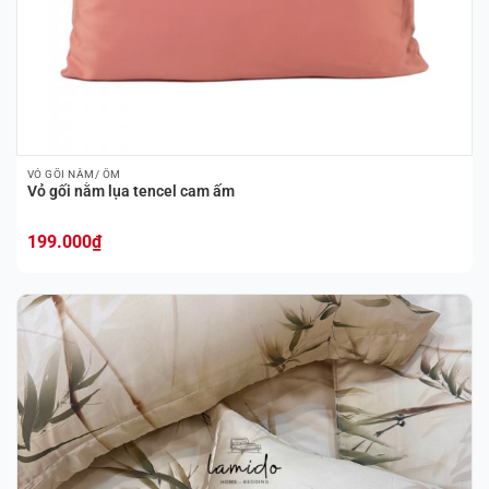
VỎ GỐI NẰM/ ÔM
Vỏ gối nằm lụa tencel cam ấm
199.000
₫