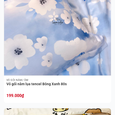
VỎ GỐI NẰM/ ÔM
Vỏ gối nằm lụa tencel Bông Xanh 80s
199.000
₫