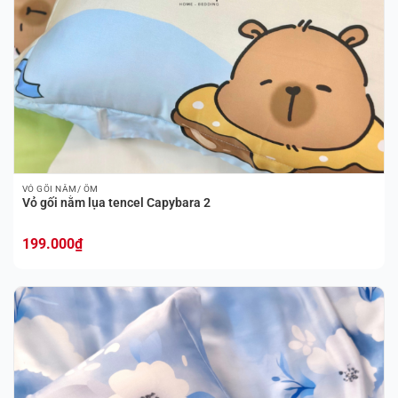
VỎ GỐI NẰM/ ÔM
Vỏ gối nằm lụa tencel Capybara 2
199.000
₫