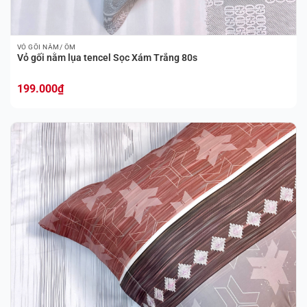
VỎ GỐI NẰM/ ÔM
Vỏ gối nằm lụa tencel Sọc Xám Trắng 80s
199.000
₫