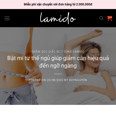
Skip
Miễn phí vận chuyển với đơn hàng từ 2.000.000đ
to
content
CHĂM SÓC GIẤC NGỦ CÙNG LAMIDO
Bật mí tư thế ngủ giúp giảm cân hiệu quả
đến ngỡ ngàng
POSTED ON
23/08/2022
BY
DUYNGUYEN